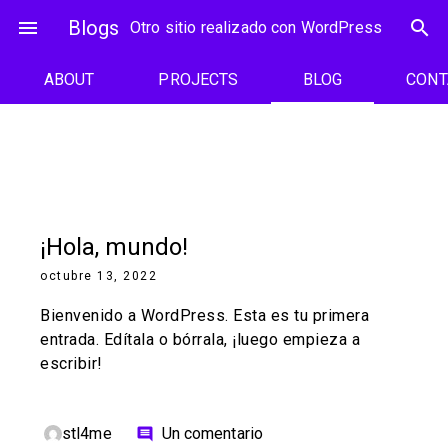
Saltar
menu
Blogs
search
Otro sitio realizado con WordPress
al
contenido
ABOUT
PROJECTS
BLOG
CONT
Blog
¡Hola, mundo!
octubre 13, 2022
Bienvenido a WordPress. Esta es tu primera
entrada. Edítala o bórrala, ¡luego empieza a
escribir!
stl4me
Un comentario
comment