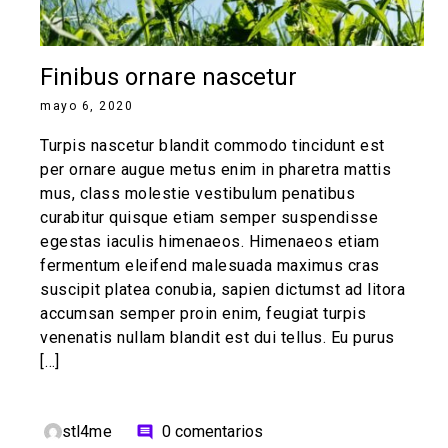
Finibus ornare nascetur
mayo 6, 2020
Turpis nascetur blandit commodo tincidunt est
per ornare augue metus enim in pharetra mattis
mus, class molestie vestibulum penatibus
curabitur quisque etiam semper suspendisse
egestas iaculis himenaeos. Himenaeos etiam
fermentum eleifend malesuada maximus cras
suscipit platea conubia, sapien dictumst ad litora
accumsan semper proin enim, feugiat turpis
venenatis nullam blandit est dui tellus. Eu purus
[…]
stl4me
0 comentarios
comment