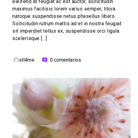
eleifend at feugiat ac est auctor, sollicitudin
maximus facilisis lorem varius semper, litora
natoque suspendisse netus phasellus libero.
Sollicitudin rutrum mattis ad et in nostra feugiat
sit imperdiet tellus ex, suspendisse orci ligula
scelerisque […]
stl4me
0 comentarios
comment