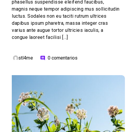
phasellus suspendisse eleifend faucibus,
magnis neque tempor adipiscing mus sollicitudin
luctus. Sodales non eu taciti rutrum ultrices
dapibus ipsum pharetra, massa integer cras
varius ante augue tortor ultricies iaculis, a
congue laoreet facilisi […]
stl4me
0 comentarios
comment