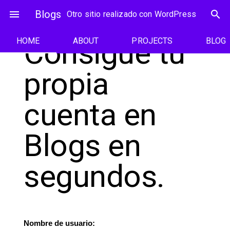
Saltar
menu
Blogs
search
Otro sitio realizado con WordPress
al
contenido
Consigue tu
HOME
ABOUT
PROJECTS
BLOG
propia
cuenta en
Blogs en
segundos.
Nombre de usuario: